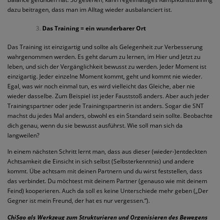
dazu beitragen, dass man im Alltag wieder ausbalanciert ist.
Das Training = ein wunderbarer Ort
Das Training ist einzigartig und sollte als Gelegenheit zur Verbesserung
wahrgenommen werden. Es geht darum zu lernen, im Hier und Jetzt zu
leben, und sich der Vergänglichkeit bewusst zu werden. Jeder Moment ist
einzigartig. Jeder einzelne Moment kommt, geht und kommt nie wieder.
Egal, was wir noch einmal tun, es wird vielleicht das Gleiche, aber nie
wieder dasselbe. Zum Beispiel ist jeder Fauststoß anders. Aber auch jeder
Trainingspartner oder jede Trainingspartnerin ist anders. Sogar die SNT
machst du jedes Mal anders, obwohl es ein Standard sein sollte. Beobachte
dich genau, wenn du sie bewusst ausführst. Wie soll man sich da
langweilen?
In einem nächsten Schritt lernt man, dass aus dieser (wieder-)entdeckten
Achtsamkeit die Einsicht in sich selbst (Selbsterkenntnis) und andere
kommt. Übe achtsam mit deinen Partnern und du wirst feststellen, dass
das verbindet. Du möchtest mit deinem Partner (genauso wie mit deinem
Feind) kooperieren. Auch da soll es keine Unterschiede mehr geben („Der
Gegner ist mein Freund, der hat es nur vergessen.“).
ChiSao als Werkzeug zum Strukturieren und Organisieren des Bewegens