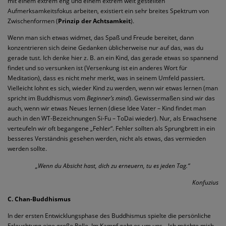
mit einem extrem eng und einem extrem weit gestellten
Aufmerksamkeitsfokus arbeiten, existiert ein sehr breites Spektrum von
Zwischenformen (
Prinzip der Achtsamkeit
).
Wenn man sich etwas widmet, das Spaß und Freude bereitet, dann
konzentrieren sich deine Gedanken üblicherweise nur auf das, was du
gerade tust. Ich denke hier z. B. an ein Kind, das gerade etwas so spannend
findet und so versunken ist (Versenkung ist ein anderes Wort für
Meditation), dass es nicht mehr merkt, was in seinem Umfeld passiert.
Vielleicht lohnt es sich, wieder Kind zu werden, wenn wir etwas lernen (man
spricht im Buddhismus vom
Beginner’s mind
). Gewissermaßen sind wir das
auch, wenn wir etwas Neues lernen (diese Idee Vater – Kind findet man
auch in den WT-Bezeichnungen Si-Fu – ToDai wieder). Nur, als Erwachsene
verteufeln wir oft begangene „Fehler“. Fehler sollten als Sprungbrett in ein
besseres Verständnis gesehen werden, nicht als etwas, das vermieden
werden sollte.
„Wenn du Absicht hast, dich zu erneuern, tu es jeden Tag.“
Konfuzius
C. Chan-Buddhismus
In der ersten Entwicklungsphase des Buddhismus spielte die persönliche
Erleuchtung eine große Rolle. Im Kampf geht es um uns. „Ich möchte mich