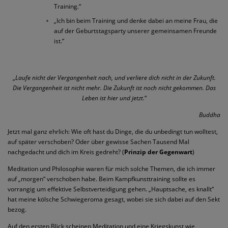
Training.“
„Ich bin beim Training und denke dabei an meine Frau, die
auf der Geburtstagsparty unserer gemeinsamen Freunde
ist.“
„
Laufe nicht der Vergangenheit nach, und verliere dich nicht in der Zukunft.
Die Vergangenheit ist nicht mehr. Die Zukunft ist noch nicht gekommen. Das
Leben ist hier und jetzt.
“
Buddha
Jetzt mal ganz ehrlich: Wie oft hast du Dinge, die du unbedingt tun wolltest,
auf später verschoben? Oder über gewisse Sachen Tausend Mal
nachgedacht und dich im Kreis gedreht? (
Prinzip der Gegenwart
)
Meditation und Philosophie waren für mich solche Themen, die ich immer
auf „morgen“ verschoben habe. Beim Kampfkunsttraining sollte es
vorrangig um effektive Selbstverteidigung gehen. „Hauptsache, es knallt“
hat meine kölsche Schwiegeroma gesagt, wobei sie sich dabei auf den Sekt
bezog.
Auf den ersten Blick scheinen Meditation und eine Kriegskunst wie