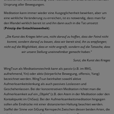
Ursprung aller Bewegungen.
Meditation kann immer wieder eine Ausgeglichenheit bewirken, aber um
eine wirkliche Veränderung zu erreichen, ist es notwendig, dass man für
den Wandel wirklich bereit ist und ihn dann auch in die Tat umsetzt
(
Prinzip der Entschlossenheit
).
„Die Kunst des Krieges lehrt uns, nicht darauf zu hoffen, dass der Feind nicht
kommt, sondern darauf zu bauen, dass wir
bereit
sind, ihn zu empfangen;
nicht auf die Möglichkeit, dass er nicht angreift, sondern auf die Tatsache, dass
wir unsere Stellung uneinnehmbar gemacht haben.“
Sunzi, die Kunst des Krieges
WingTsun als Meditationstechnik kann als passiv (z.B. im IRAS,
aufnehmend, Yin) oder aktiv (körperliche Bewegung, offensiv, Yang)
bezeichnet werden. WingTsun beinhaltet sowohl aktive
Aufmerksamkeitslenkung als auch passives Loslassen und
Geschehenlassen. Bei der konzentrativen Meditation richtet man die
Aufmerksamkeit auf ein „Objekt“ (z.B. den Atem in der Meditation oder den
Kontaktpunkt im ChiSao). Bei der Aufmerksamkeitsmeditation hingegen
sollen alle Eindrücke mit einer distanzierten Haltung beachtet werden.
Staffel der Sinne von SiGung Kernspecht Zwischen diesen beiden Arten, die