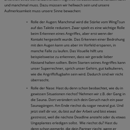
und manchmal muss. Dazu müssen wir hellwach sein und unsere
Aufmerksamkeit muss unsere Sinne bewachen:
Rolle der Augen: Manchmal wird die Stärke vom WingTsun
auf das Taktile reduziert. Zwar spielt es eine wichtige Rolle
beim Erkennen eines Angriffes, aber erst wenn der
Kontakt hergestellt wurde. Das Erkennen einer Bedrohung
mit den Augen kann uns aber im Vorfeld ersparen, in
manche Falle zu laufen. Das Visuelle hilft uns
beispielsweise zu erkennen, dass wir gerade lieber
Abstand halten sollten. Beim Starten seines Angriffes kann
unser Superrechner, sprich unser Gehirn, gut kalkulieren,
wie die Angriffsflugbahn sein wird. Dadurch sind wir nicht
überrascht.
Rolle der Nase: Hast du denn schon beobachtet, wie du in
gewissen Situationen riechst? Nehmen wir z.B. der Gang in
die Sauna. Dort verändert sich dein Geruch nach ein paar
Saunagängen. Am Ende riechst du sogar neutral gut. Und
jetzt stell dir vor, du bist auf der Arbeit und bist etwas
gestresst, weil die nächste Deadline ansteht oder du etwas
Ungeplantes erledigen sollst.
Wie riechst du? Hast du
denn schon gemerkt, die dein Partner riecht, wenn er