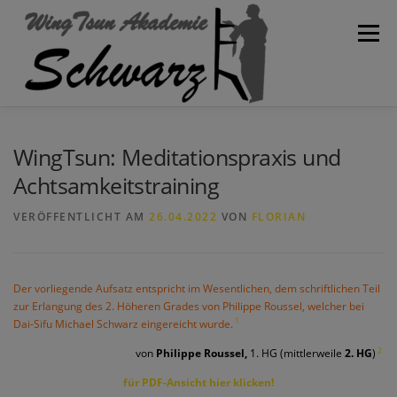
Zum
Inhalt
Menü
springen
WILLKOMMEN
AKADEMIE
SPARTEN
BLOG
WingTsun: Meditationspraxis und
Achtsamkeitstraining
KONTAKT
TRAININGSPLAN
SCHULVERBAND
VERÖFFENTLICHT AM
26.04.2022
VON
FLORIAN
Der vorliegende Aufsatz entspricht im Wesentlichen, dem schriftlichen Teil
zur Erlangung des 2. Höheren Grades von Philippe Roussel, welcher bei
1
Dai-Sifu Michael Schwarz eingereicht wurde.
2
von
Philippe Roussel,
1. HG (mittlerweile
2. HG
)
für PDF-Ansicht hier klicken!