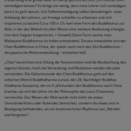
verteidigen können“ Es bringt mir wenig, dass mein Lehrer sich verteidigen
kann ( es geht darum, sich Selbstverteidigung selber beizubringen
unter
Anleitung des Lehrers, um Irrwege schneller zu erkennen und sich
inspirieren zu lassen) Circa 100 n. Ch. kam eine Form des Buddhismus zur
Welt, in der das Mitleid mit allen Wesen eine stärkere Bedeutung erlangte.
(mit dem Gegner kooperieren, = Umwelt) Diese Form nannte man
Mahayana-Buddhismus (in Indien entstanden). Daraus entwickelte sich der
Chan-Buddhismus in China, der später auch noch den Zen-Buddhismus –
die japanische Weiterentwicklung – entstehen ließ.
„Chan“ bezeichnet eine Übung der Konzentration und die Beobachtung des
eigenen Geistes. Auch die Versenkung und Meditation werden darunter
verstanden. Die Geburtsstunde des Chan-Buddhismus geht auf den
indischen Mönch Boddhidharma zurück, den 28. Nachfolger Buddhas
(Siddharta Gautama), der im 6. Jahrhundert den Buddhismus nach China
brachte, wo sich die Lehre mit der Philosophie des Laozi (Taoismus)
vermischte. Das Wesen der Welt wurde nicht mehr als etwas
Unveränderliches oder Ruhendes betrachtet, sondern als etwas sich in
Bewegung befindendes, als ein kontinuierlicher Rhythmus von „Werden
und Vergehen“.