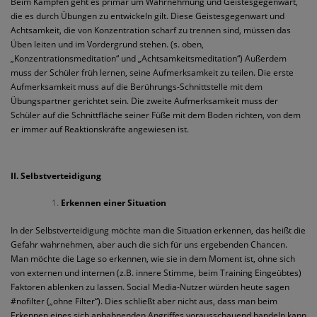
Beim Kämpfen geht es primär um Wahrnehmung und Geistesgegenwart,
die es durch Übungen zu entwickeln gilt. Diese Geistesgegenwart und
Achtsamkeit, die von Konzentration scharf zu trennen sind, müssen das
Üben leiten und im Vordergrund stehen. (s. oben,
„Konzentrationsmeditation“ und „Achtsamkeitsmeditation“) Außerdem
muss der Schüler früh lernen, seine Aufmerksamkeit zu teilen. Die erste
Aufmerksamkeit muss auf die Berührungs-Schnittstelle mit dem
Übungspartner gerichtet sein. Die zweite Aufmerksamkeit muss der
Schüler auf die Schnittfläche seiner Füße mit dem Boden richten, von dem
er immer auf Reaktionskräfte angewiesen ist.
II. Selbstverteidigung
Erkennen einer Situation
In der Selbstverteidigung möchte man die Situation erkennen, das heißt die
Gefahr wahrnehmen, aber auch die sich für uns ergebenden Chancen.
Man möchte die Lage so erkennen, wie sie in dem Moment ist, ohne sich
von externen und internen (z.B. innere Stimme, beim Training Eingeübtes)
Faktoren ablenken zu lassen. Social Media-Nutzer würden heute sagen
#nofilter („ohne Filter“). Dies schließt aber nicht aus, dass man beim
Erkennen eines sich anbahnenden Angriffes vorausschauend handeln kann