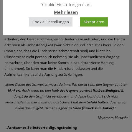
"Cookie Einstellungen" an.
Bei der Meditation zum Loslassen unterdrückt man den Geist nicht und
Mehr lesen
zwingt ihn nicht, auf den Meditationsgegenstand fixiert zu bleiben.
Freies
ChiSao Denn Unterdrückung heißt, bestimmte Lernerfahrungen
Cookie Einstellungen
Akzeptieren
wegzudrücken (und nicht als solche wahrzunehmen) oder nicht zu
erlauben, um die Blockaden zu vermeiden. Es ist am Ende besser, daran zu
arbeiten, den Geist zu öffnen, wenn Hindernisse auftreten, und die klar zu
erkennen als Unbeständigkeit (war nicht hier und jetzt ist es hier), Leiden
(man sieht, dass die Hindernisse schmerzhaft sind) und Nicht-Ich
(Hindernisse nicht persönlich nehmen, sie als unpersönlichen Vorgang
betrachten, über den man keine Kontrolle hat
distanzierte Haltung
einnehmen). So kann man die Hindernisse loslassen und die
Aufmerksamkeit auf die Atmung zurückbringen.
„Beim Ziehen des Schwertes musst du innerlich bereit sein, den Gegner zu töten
[Anker]
. Auch wenn du den Hieb des Gegners parierst
[Unbeständigkeit]
,
darfst du den Griff nicht verändern, und deine Hand darf sich nicht
verkrampfen. Immer musst du das Schwert mit dem Gefühl halten, dass es vor
allem darum geht, deinen Gegner zu töten
[zurück zum Anker]
.“
Miyamoto Musashi
I. Achtsames Selbstverteidigungstraining