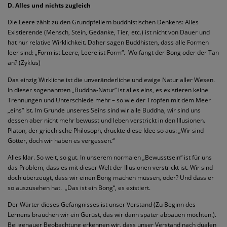
D. Alles und nichts zugleich
Die Leere zählt zu den Grundpfeilern buddhistischen Denkens: Alles
Existierende (Mensch, Stein, Gedanke, Tier, etc.) ist nicht von Dauer und
hat nur relative Wirklichkeit. Daher sagen Buddhisten, dass alle Formen
leer sind: „Form ist Leere, Leere ist Form“.
Wo fängt der Bong oder der Tan
an? (Zyklus)
Das einzig Wirkliche ist die unveränderliche und ewige Natur aller Wesen.
In dieser sogenannten „Buddha-Natur“ ist alles eins, es existieren keine
Trennungen und Unterschiede mehr – so wie der Tropfen mit dem Meer
„eins“ ist. Im Grunde unseres Seins sind wir alle Buddha, wir sind uns
dessen aber nicht mehr bewusst und leben verstrickt in den Illusionen.
Platon, der griechische Philosoph, drückte diese Idee so aus: „Wir sind
Götter, doch wir haben es vergessen.“
Alles klar. So weit, so gut. In unserem normalen „Bewusstsein“ ist für uns
das Problem, dass es mit dieser Welt der Illusionen verstrickt ist. Wir sind
doch überzeugt, dass wir einen Bong machen müssen, oder? Und dass er
so auszusehen hat.
„Das ist ein Bong“, es existiert.
Der Wärter dieses Gefängnisses ist unser Verstand (Zu Beginn des
Lernens brauchen wir ein Gerüst, das wir dann später abbauen möchten.).
Bei genauer Beobachtung erkennen wir, dass unser Verstand nach dualen