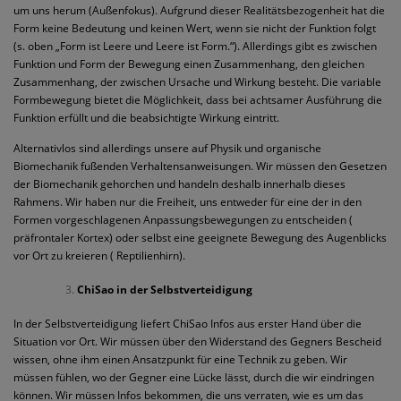
um uns herum (Außenfokus). Aufgrund dieser Realitätsbezogenheit hat die
Form keine Bedeutung und keinen Wert, wenn sie nicht der Funktion folgt
(s. oben „Form ist Leere und Leere ist Form.“). Allerdings gibt es zwischen
Funktion und Form der Bewegung einen Zusammenhang, den gleichen
Zusammenhang, der zwischen Ursache und Wirkung besteht. Die variable
Formbewegung bietet die Möglichkeit, dass bei achtsamer Ausführung die
Funktion erfüllt und die beabsichtigte Wirkung eintritt.
Alternativlos sind allerdings unsere auf Physik und organische
Biomechanik fußenden Verhaltensanweisungen. Wir müssen den Gesetzen
der Biomechanik gehorchen und handeln deshalb innerhalb dieses
Rahmens. Wir haben nur die Freiheit, uns entweder für eine der in den
Formen vorgeschlagenen Anpassungsbewegungen zu entscheiden (
präfrontaler Kortex) oder selbst eine geeignete Bewegung des Augenblicks
vor Ort zu kreieren ( Reptilienhirn).
ChiSao in der Selbstverteidigung
In der Selbstverteidigung liefert ChiSao Infos aus erster Hand über die
Situation vor Ort. Wir müssen über den Widerstand des Gegners Bescheid
wissen, ohne ihm einen Ansatzpunkt für eine Technik zu geben. Wir
müssen fühlen, wo der Gegner eine Lücke lässt, durch die wir eindringen
können. Wir müssen Infos bekommen, die uns verraten, wie es um das