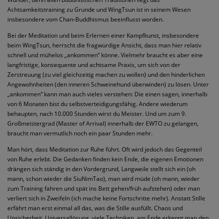
Achtsamkeitstraining zu Grunde und WingTsun ist in seinem Wesen
insbesondere vom Chan-Buddhismus beeinflusst worden.
Bei der Meditation und beim Erlernen einer Kampfkunst, insbesondere
beim WingTsun, herrscht die fragwürdige Ansicht, dass man hier relativ
schnell und mühelos „ankommen“ könne. Vielmehr braucht es aber eine
langfristige, konsequente und achtsame Praxis, um sich von der
Zerstreuung (zu viel gleichzeitig machen zu wollen) und den hinderlichen
Angewohnheiten (den inneren Schweinehund überwinden) zu lösen. Unter
„ankommen“ kann man auch vieles verstehen: Die einen sagen, innerhalb
von 6 Monaten bist du selbstverteidigungsfähig. Andere wiederum
behaupten, nach 10.000 Stunden wirst du Meister. Und um zum 9.
Großmeistergrad (Master of Arrival) innerhalb der EWTO zu gelangen,
braucht man vermutlich noch ein paar Stunden mehr.
Man hört, dass Meditation zur Ruhe führt. Oft wird jedoch das Gegenteil
von Ruhe erlebt. Die Gedanken finden kein Ende, die eigenen Emotionen
drängen sich ständig in den Vordergrund, Langweile stellt sich ein (oh
mann, schon wieder die SiuNimTao), man wird müde (oh mann, wieder
zum Training fahren und spät ins Bett gehen/früh aufstehen) oder man
verliert sich in Zweifeln (ich mache keine Fortschritte mehr). Anstatt Stille
erfährt man erst einmal all das, was die Stille ausfüllt. Chaos und
Unsicherheit
Universallösung
viele Techniken
am Ende erkennt man den