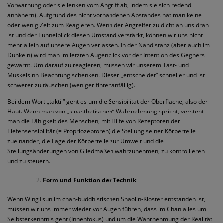
Vorwarnung oder sie lenken vom Angriff ab, indem sie sich redend
annähern). Aufgrund des nicht vorhandenen Abstandes hat man keine
oder wenig Zeit zum Reagieren. Wenn der Angreifer zu dicht an uns dran
ist und der Tunnelblick diesen Umstand verstärkt, können wir uns nicht
mehr allein auf unsere Augen verlassen. In der Nahdistanz (aber auch im
Dunkeln) wird man im letzten Augenblick vor der Intention des Gegners
gewarnt. Um darauf zu reagieren, müssen wir unserem Tast- und
Muskelsinn Beachtung schenken. Dieser „entscheidet“ schneller und ist
schwerer zu täuschen (weniger fintenanfällig).
Bei dem Wort „taktil“ geht es um die Sensibilität der Oberfläche, also der
Haut. Wenn man von „kinästhetischen“ Wahrnehmung spricht, versteht
man die Fähigkeit des Menschen, mit Hilfe von Rezeptoren der
Tiefensensibilität (= Propriozeptoren) die Stellung seiner Körperteile
zueinander, die Lage der Körperteile zur Umwelt und die
Stellungsänderungen von Gliedmaßen wahrzunehmen, zu kontrollieren
und zu steuern.
Form und Funktion der Technik
Wenn WingTsun im chan-buddhistischen Shaolin-Kloster entstanden ist,
müssen wir uns immer wieder vor Augen führen, dass im Chan alles um
Selbsterkenntnis geht (Innenfokus) und um die Wahrnehmung der Realität