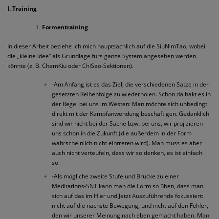
I. Training
Formentraining
In dieser Arbeit beziehe ich mich hauptsächlich auf die SiuNimTao, wobei
die „kleine Idee“ als Grundlage fürs ganze System angesehen werden
könnte (z. B. ChamKiu oder ChiSao-Sektionen).
-Am Anfang ist es das Ziel, die verschiedenen Sätze in der
gesetzten Reihenfolge zu wiederholen. Schon da hakt es in
der Regel bei uns im Westen: Man möchte sich unbedingt
direkt mit der Kampfanwendung beschäftigen. Gedanklich
sind wir nicht bei der Sache bzw. bei uns, wir projizieren
uns schon in die Zukunft (die außerdem in der Form
wahrscheinlich nicht eintreten wird). Man muss es aber
auch nicht verteufeln, dass wir so denken, es ist einfach
so.
-Als mögliche zweite Stufe und Brücke zu einer
Meditations-SNT kann man die Form so üben, dass man
sich auf das im Hier und Jetzt Auszuführende fokussiert:
nicht auf die nächste Bewegung, und nicht auf den Fehler,
den wir unserer Meinung nach eben gemacht haben. Man