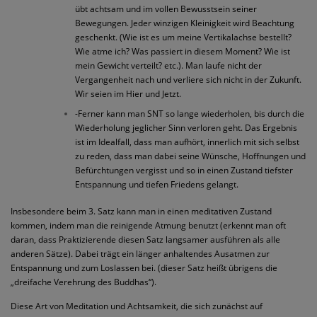
übt achtsam und im vollen Bewusstsein seiner
Bewegungen. Jeder winzigen Kleinigkeit wird Beachtung
geschenkt. (Wie ist es um meine Vertikalachse bestellt?
Wie atme ich? Was passiert in diesem Moment? Wie ist
mein Gewicht verteilt? etc.). Man laufe nicht der
Vergangenheit nach und verliere sich nicht in der Zukunft.
Wir seien im Hier und Jetzt.
-Ferner kann man SNT so lange wiederholen, bis durch die
Wiederholung jeglicher Sinn verloren geht. Das Ergebnis
ist im Idealfall, dass man aufhört, innerlich mit sich selbst
zu reden, dass man dabei seine Wünsche, Hoffnungen und
Befürchtungen vergisst und so in einen Zustand tiefster
Entspannung und tiefen Friedens gelangt.
Insbesondere beim 3. Satz kann man in einen meditativen Zustand
kommen, indem man die reinigende Atmung benutzt (erkennt man oft
daran, dass Praktizierende diesen Satz langsamer ausführen als alle
anderen Sätze). Dabei trägt ein länger anhaltendes Ausatmen zur
Entspannung und zum Loslassen bei. (dieser Satz heißt übrigens die
„dreifache Verehrung des Buddhas“).
Diese Art von Meditation und Achtsamkeit, die sich zunächst auf