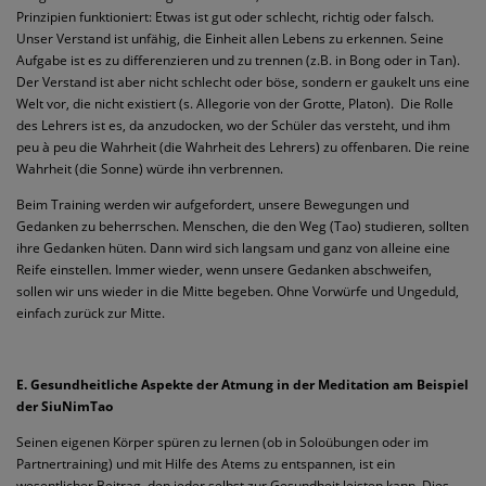
Prinzipien funktioniert: Etwas ist gut oder schlecht, richtig oder falsch.
Unser Verstand ist unfähig, die Einheit allen Lebens zu erkennen. Seine
Aufgabe ist es zu differenzieren und zu trennen (z.B. in Bong oder in Tan).
Der Verstand ist aber nicht schlecht oder böse, sondern er gaukelt uns eine
Welt vor, die nicht existiert (s. Allegorie von der Grotte, Platon).
Die Rolle
des Lehrers ist es, da anzudocken, wo der Schüler das versteht, und ihm
peu à peu die Wahrheit (die Wahrheit des Lehrers) zu offenbaren. Die reine
Wahrheit (die Sonne) würde ihn verbrennen.
Beim Training werden wir aufgefordert, unsere Bewegungen und
Gedanken zu beherrschen. Menschen, die den Weg (Tao) studieren, sollten
ihre Gedanken hüten. Dann wird sich langsam und ganz von alleine eine
Reife einstellen. Immer wieder, wenn unsere Gedanken abschweifen,
sollen wir uns wieder in die Mitte begeben. Ohne Vorwürfe und Ungeduld,
einfach zurück zur Mitte.
E. Gesundheitliche Aspekte der Atmung in der Meditation am Beispiel
der SiuNimTao
Seinen eigenen Körper spüren zu lernen (ob in Soloübungen oder im
Partnertraining) und mit Hilfe des Atems zu entspannen, ist ein
wesentlicher Beitrag, den jeder selbst zur Gesundheit leisten kann. Dies