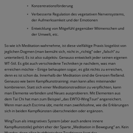
Konzentrationsförderung
Verbesserte Regulation des vegetativen Nervensystems,
der Aufmerksamkeit und der Emotionen
Entwicklung von Mitgefühl gegenüber Mitmenschen und
der Umwelt, etc.
So wie ich Meditation wahrnehme, ist diese vielfältige Praxis losgelöst von
jeglichen Dogmen (man bemüht sich, nicht in „richtig“ oder „falsch“ zu
unterteilen). Es ist also subjektiv. Genauso entwickelt jeder seinen eigenen
WT-Stil. Es gibt auch verschiedene Techniken je nachdem, was man
erreichen möchte – Einige behaupten sogar, es gibt nichts zu erreichen,
denn es ist schon da. Innerhalb der Meditation sind die Grenzen fließend.
Genauso wie beim Kampfkunsttraining: man kann alles miteinander
kombinieren. Statt sich einer Meditationstradition zu verpflichten, kann
man Elemente verbinden und Neues ausprobieren. Mit Elementen aus
dem Tai Chi hat man zum Beispiel „das EWTO-WingTsun“ angereichert.
Wenn man auch Escrima übt, merkt man zweifelsohne, wie die Erklärungen
sich in beiden Kampfkünsten überschneiden oder ergänzen.
WingTsun als integratives System (aber auch andere innere
Kampfkunststile) gehört eher der Sparte „Meditation in Bewegung“ an. Kein
Wunder, denn allen buddhistischen Traditionen liegt das