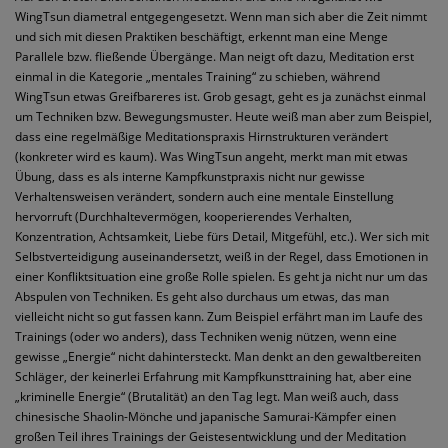
WingTsun diametral entgegengesetzt. Wenn man sich aber die Zeit nimmt
und sich mit diesen Praktiken beschäftigt, erkennt man eine Menge
Parallele bzw. fließende Übergänge. Man neigt oft dazu, Meditation erst
einmal in die Kategorie „mentales Training“ zu schieben, während
WingTsun etwas Greifbareres ist. Grob gesagt, geht es ja zunächst einmal
um Techniken bzw. Bewegungsmuster. Heute weiß man aber zum Beispiel,
dass eine regelmäßige Meditationspraxis Hirnstrukturen verändert
(konkreter wird es kaum). Was WingTsun angeht, merkt man mit etwas
Übung, dass es als interne Kampfkunstpraxis nicht nur gewisse
Verhaltensweisen verändert, sondern auch eine mentale Einstellung
hervorruft (Durchhaltevermögen, kooperierendes Verhalten,
Konzentration, Achtsamkeit, Liebe fürs Detail, Mitgefühl, etc.). Wer sich mit
Selbstverteidigung auseinandersetzt, weiß in der Regel, dass Emotionen in
einer Konfliktsituation eine große Rolle spielen. Es geht ja nicht nur um das
Abspulen von Techniken. Es geht also durchaus um etwas, das man
vielleicht nicht so gut fassen kann. Zum Beispiel erfährt man im Laufe des
Trainings (oder wo anders), dass Techniken wenig nützen, wenn eine
gewisse „Energie“ nicht dahintersteckt. Man denkt an den gewaltbereiten
Schläger, der keinerlei Erfahrung mit Kampfkunsttraining hat, aber eine
„kriminelle Energie“ (Brutalität) an den Tag legt. Man weiß auch, dass
chinesische Shaolin-Mönche und japanische Samurai-Kämpfer einen
großen Teil ihres Trainings der Geistesentwicklung und der Meditation