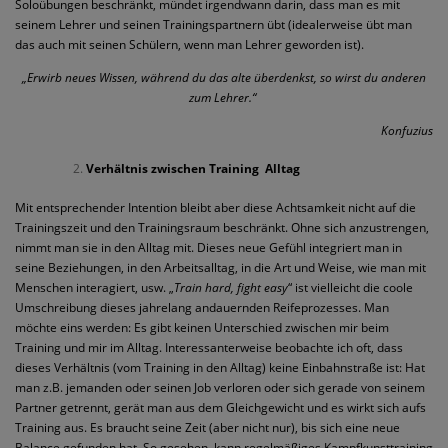
Soloübungen beschränkt, mündet irgendwann darin, dass man es mit
seinem Lehrer und seinen Trainingspartnern übt (idealerweise übt man
das auch mit seinen Schülern, wenn man Lehrer geworden ist).
„Erwirb neues Wissen, während du das alte überdenkst, so wirst du anderen
zum Lehrer.“
Konfuzius
Verhältnis zwischen Training
Alltag
Mit entsprechender Intention bleibt aber diese Achtsamkeit nicht auf die
Trainingszeit und den Trainingsraum beschränkt. Ohne sich anzustrengen,
nimmt man sie in den Alltag mit. Dieses neue Gefühl integriert man in
seine Beziehungen, in den Arbeitsalltag, in die Art und Weise, wie man mit
Menschen interagiert, usw. „
Train hard, fight easy
“ ist vielleicht die coole
Umschreibung dieses jahrelang andauernden Reifeprozesses. Man
möchte eins werden: Es gibt keinen Unterschied zwischen mir beim
Training und mir im Alltag. Interessanterweise beobachte ich oft, dass
dieses Verhältnis (vom Training in den Alltag) keine Einbahnstraße ist: Hat
man z.B. jemanden oder seinen Job verloren oder sich gerade von seinem
Partner getrennt, gerät man aus dem Gleichgewicht und es wirkt sich aufs
Training aus. Es braucht seine Zeit (aber nicht nur), bis sich eine neue
Balance gefunden hat. So gesehen, kann regelmäßiges Kampfkunsttraining