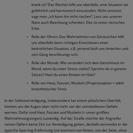
krank ist? Das Riechen hilft uns ebenfalls, eine Situation als
gefährlich und harmonisch einzustufen. Nicht umsonst
sagt man „ich kann ihn nicht riechen“. Lass uns unserer
Nase auch Beachtung schenken. Das ist unser tierisches
Erbe.
Rolle der Ohren: Das Wahrnehmen von Geräuschen hilft
uns ebenfalls beim richtigen Einschätzen einer
bedrohlichen Situation, z.B. jemand läuft uns hinterher und
sein Gang beschleunigt sich.
Rolle des Munds: Wie verändert sich dein Geschmack im
Mund, wenn du unter Stress stehst? Sprichst du in ganzen
Sätzen? Hast du einen Knoten im Hals?
Rolle von Haut, Faszien, Muskeln (Propriozeption = taktil-
kinästhetischer Sinn):
In der Selbstverteidigung, insbesondere bei einem plötzlichen Überfall,
können uns die Augen aber nicht mehr vor der unmittelbaren Gefahr
warnen. Dafür sind Haut, Faszien und Muskeln (= unser größtes
Wahrnehmungsorgan) zuständig. Auf der Straße möchte der Angreifer
seinen Opfern keine Zeit zur Verteidigung geben, deshalb vermeidet er die
typische Sparring-Entfernung (sie kommen von hinten, von der Seite, ohne