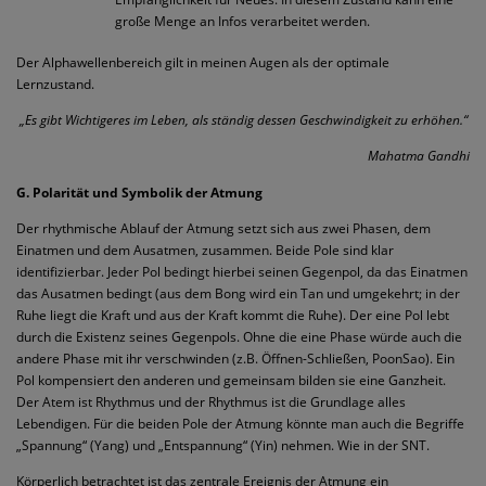
große Menge an Infos verarbeitet werden.
Der Alphawellenbereich gilt in meinen Augen als der optimale
Lernzustand.
„Es gibt Wichtigeres im Leben, als ständig dessen Geschwindigkeit zu erhöhen.“
Mahatma Gandhi
G. Polarität und Symbolik der Atmung
Der rhythmische Ablauf der Atmung setzt sich aus zwei Phasen, dem
Einatmen und dem Ausatmen, zusammen. Beide Pole sind klar
identifizierbar. Jeder Pol bedingt hierbei seinen Gegenpol, da das Einatmen
das Ausatmen bedingt (aus dem Bong wird ein Tan und umgekehrt; in der
Ruhe liegt die Kraft und aus der Kraft kommt die Ruhe). Der eine Pol lebt
durch die Existenz seines Gegenpols. Ohne die eine Phase würde auch die
andere Phase mit ihr verschwinden (z.B. Öffnen-Schließen, PoonSao). Ein
Pol kompensiert den anderen und gemeinsam bilden sie eine Ganzheit.
Der Atem ist Rhythmus und der Rhythmus ist die Grundlage alles
Lebendigen. Für die beiden Pole der Atmung könnte man auch die Begriffe
„Spannung“ (Yang) und „Entspannung“ (Yin) nehmen. Wie in der SNT.
Körperlich betrachtet ist das zentrale Ereignis der Atmung ein