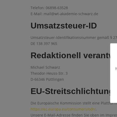
Telefon: 06898-63528
E-Mail: mail@wt-akademie-schwarz.de
Umsatzsteuer-ID
Umsatzsteuer-Identifikationsnummer gemäß § 27
DE 138 397 965
Redaktionell verantwo
Michael Schwarz
K
Theodor-Heuss-Str. 3
D-66346 Püttlingen
EU-Streitschlichtung
Die Europäische Kommission stellt eine Plattform 
https://ec.europa.eu/consumers/odr/
.
Unsere E-Mail-Adresse finden Sie oben im Impr