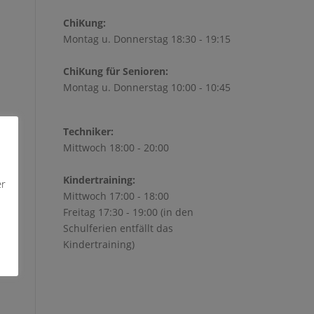
ChiKung:
Montag u. Donnerstag 18:30 - 19:15
ChiKung für Senioren:
Montag u. Donnerstag 10:00 - 10:45
Techniker:
Mittwoch 18:00 - 20:00
Kindertraining:
er
Mittwoch 17:00 - 18:00
Freitag 17:30 - 19:00 (in den
Schulferien entfällt das
Kindertraining)