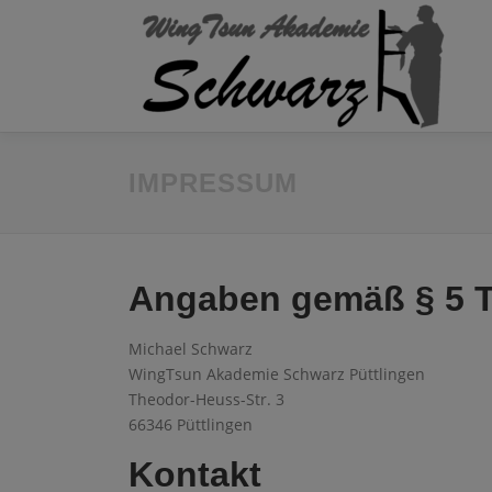
Zum
Inhalt
springen
IMPRESSUM
Angaben gemäß § 5
Michael Schwarz
WingTsun Akademie Schwarz Püttlingen
Theodor-Heuss-Str. 3
66346 Püttlingen
Kontakt