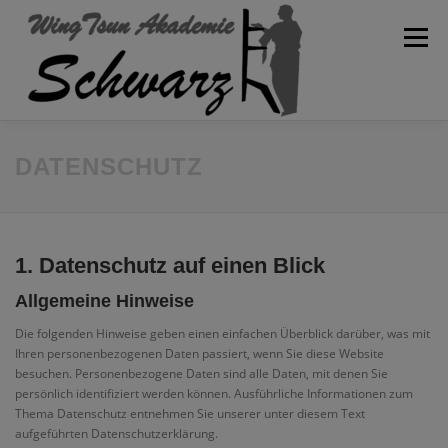
Zum
Inhalt
Menü
springen
WILLKOMMEN
AKADEMIE
SPARTEN
BLOG
DATENSCHUTZ
KONTAKT
TRAININGSPLAN
SCHULVERBAND
1. Datenschutz auf einen Blick
Allgemeine Hinweise
Die folgenden Hinweise geben einen einfachen Überblick darüber, was mit
Ihren personenbezogenen Daten passiert, wenn Sie diese Website
besuchen. Personenbezogene Daten sind alle Daten, mit denen Sie
persönlich identifiziert werden können. Ausführliche Informationen zum
Thema Datenschutz entnehmen Sie unserer unter diesem Text
aufgeführten Datenschutzerklärung.