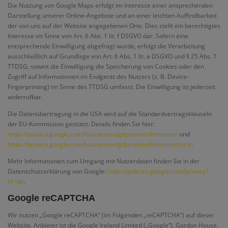
Die Nutzung von Google Maps erfolgt im Interesse einer ansprechenden
Darstellung unserer Online-Angebote und an einer leichten Auffindbarkeit
der von uns auf der Website angegebenen Orte. Dies stellt ein berechtigtes
Interesse im Sinne von Art. 6 Abs. 1 lit. f DSGVO dar. Sofern eine
entsprechende Einwilligung abgefragt wurde, erfolgt die Verarbeitung
ausschließlich auf Grundlage von Art. 6 Abs. 1 lit. a DSGVO und § 25 Abs. 1
TTDSG, soweit die Einwilligung die Speicherung von Cookies oder den
Zugriff auf Informationen im Endgerät des Nutzers (z. B. Device-
Fingerprinting) im Sinne des TTDSG umfasst. Die Einwilligung ist jederzeit
widerrufbar.
Die Datenübertragung in die USA wird auf die Standardvertragsklauseln
der EU-Kommission gestützt. Details finden Sie hier:
https://privacy.google.com/businesses/gdprcontrollerterms/
und
https://privacy.google.com/businesses/gdprcontrollerterms/sccs/
.
Mehr Informationen zum Umgang mit Nutzerdaten finden Sie in der
Datenschutzerklärung von Google:
https://policies.google.com/privacy?
hl=de
.
Google reCAPTCHA
Wir nutzen „Google reCAPTCHA“ (im Folgenden „reCAPTCHA“) auf dieser
Website. Anbieter ist die Google Ireland Limited („Google“), Gordon House,