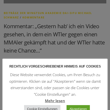
BEITRÄGE DER WINGTSUN AKADEMIE DAI-SIFU MICHAEL
SCHWARZ
/
KOMMENTARE
Kommentar: „Gestern hab‘ ich ein Video
gesehen, in dem ein WTler gegen einen
MMAler gekämpft hat und der WTler hatte
keine Chance…“
Im Internet – explizit auf YouTube – finden sich immer wieder Videos, in
denen verschiedene Kampfstile gegeneinander antreten und es zum
RECHTLICH VORGESCHRIEBENER HINWEIS AUF COOKIES
Abschluss einen „Gewinner“ und „Verlierer“ gibt. Fraglich sollte hierbei …
Diese Website verwendet Cookies, um Ihren Besuch zu
optimieren. Klicken sie auf "Akzeptieren" wenn sie damit
einverstanden sind, oder passen sie die Cookies unter
Trainingszeiten
"Cookie Einstellungen" an.
Mehr lesen
WingTsun:
Cookie Einstellungen
Akzeptieren