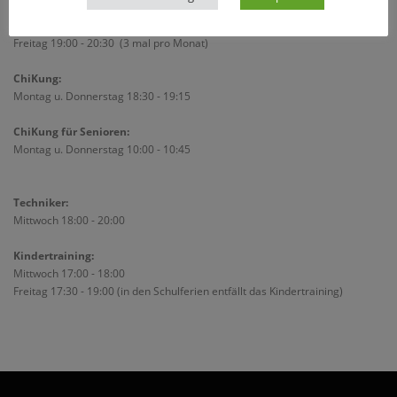
Montag u. Donnerstag 19:15 - 20:45
Mittwoch 20:00 - 21:00
Freitag 19:00 - 20:30 (3 mal pro Monat)
ChiKung:
Montag u. Donnerstag 18:30 - 19:15
ChiKung für Senioren:
Montag u. Donnerstag 10:00 - 10:45
Techniker:
Mittwoch 18:00 - 20:00
Kindertraining:
Mittwoch 17:00 - 18:00
Freitag 17:30 - 19:00 (in den Schulferien entfällt das Kindertraining)