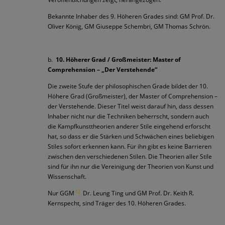
Bekannte Inhaber des 9. Höheren Grades sind: GM Prof. Dr.
Oliver König, GM Giuseppe Schembri, GM Thomas Schrön.
b.
10. Höherer Grad / Großmeister: Master of
Comprehension – „Der Verstehende“
Die zweite Stufe der philosophischen Grade bildet der 10.
Höhere Grad (Großmeister), der Master of Comprehension –
der Verstehende. Dieser Titel weist darauf hin, dass dessen
Inhaber nicht nur die Techniken beherrscht, sondern auch
die Kampfkunsttheorien anderer Stile eingehend erforscht
hat, so dass er die Stärken und Schwächen eines beliebigen
Stiles sofort erkennen kann. Für ihn gibt es keine Barrieren
zwischen den verschiedenen Stilen. Die Theorien aller Stile
sind für ihn nur die Vereinigung der Theorien von Kunst und
Wissenschaft.
12
Nur GGM
Dr. Leung Ting und GM Prof. Dr. Keith R.
Kernspecht, sind Träger des 10. Höheren Grades.