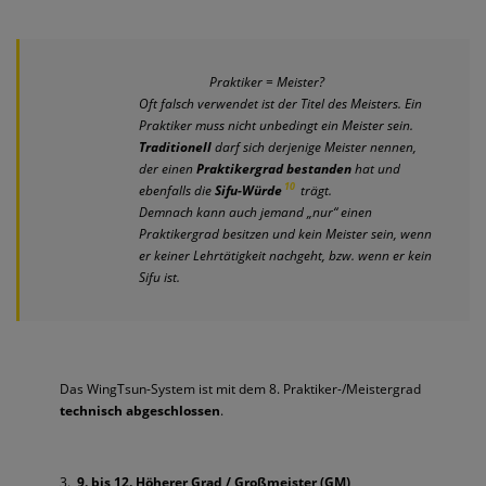
Praktiker = Meister?
Oft falsch verwendet ist der Titel des Meisters. Ein
Praktiker muss nicht unbedingt ein Meister sein.
Traditionell
darf sich derjenige Meister nennen,
der einen
Praktikergrad bestanden
hat und
10
ebenfalls die
Sifu-Würde
trägt.
Demnach kann auch jemand „nur“ einen
Praktikergrad besitzen und kein Meister sein, wenn
er keiner Lehrtätigkeit nachgeht, bzw. wenn er kein
Sifu ist.
Das WingTsun-System ist mit dem 8. Praktiker-/Meistergrad
technisch abgeschlossen
.
3.
9. bis 12. Höherer Grad /
Großmeister (GM)