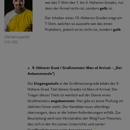
wie das T-Shirt des 1. bis 4. Höheren Grades, nur
dass der Ärmel nicht rot, sondern
gelb
ist.
Der Inhaber eines 10. Höheren Grades trägt ein
T-Shirt, welches so aussieht wie das eines
Praktikers, jedoch ist es nicht rot, sondern
gelb
.
GM Kernspecht
(10. HG)
a.
9. Höherer Grad / Großmeister: Man of Arrival – „Der
Ankommende“)
Die
Eingangsstufe
in die Großmeistergrade bildet der 9.
Höhere Grad. Titel dieses Grades ist Man of Arrival. Der
Träger dieses Titels ist wörtlich auf der Ebene eines
Großmeisters
angekommen
. Hier gibt es keine Prüfung im
üblichen Sinne mehr. Der Kandidat muss allerdings
überzeugen, dass er die hohen Anforderungen erfüllt. Zur
Beurteilung wird sein Verständnis der WingTsun-Theorien,
das sich in der Art seines Unterrichts und seiner
11
Veröffentlichungen zeigt, herangezogen.