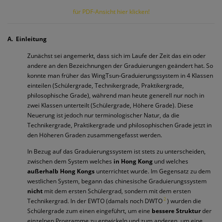
für PDF-Ansicht hier klicken!
A. Einleitung
Zunächst sei angemerkt, dass sich im Laufe der Zeit das ein oder
andere an den Bezeichnungen der Graduierungen geändert hat. So
konnte man früher das WingTsun-Graduierungssystem in 4 Klassen
einteilen (Schülergrade, Technikergrade, Praktikergrade,
philosophische Grade), während man heute generell nur noch in
zwei Klassen unterteilt (Schülergrade, Höhere Grade). Diese
Neuerung ist jedoch nur terminologischer Natur, da die
Technikergrade, Praktikergrade und philosophischen Grade jetzt in
den Höheren Graden zusammengefasst werden.
In Bezug auf das Graduierungssystem ist stets zu unterscheiden,
zwischen dem System welches
in Hong Kong
und welches
außerhalb Hong Kongs
unterrichtet wurde. Im Gegensatz zu dem
westlichen System, begann das chinesische Graduierungssystem
nicht
mit dem ersten Schülergrad, sondern mit dem ersten
2
Technikergrad. In der EWTO (damals noch DWTO
) wurden die
Schülergrade zum einen eingeführt, um eine
bessere Struktur
der
einzelnen Programme zu entwickeln und zum anderen, um eine