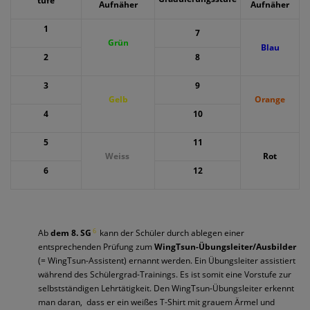
tufe
Aufnäher
Aufnäher
1
7
Grün
Blau
2
8
3
9
Gelb
Orange
4
10
5
11
Weiss
Rot
6
12
6
Ab
dem 8. SG
kann der Schüler durch ablegen einer
entsprechenden Prüfung zum
WingTsun-Übungsleiter/Ausbilder
(= WingTsun-Assistent) ernannt werden. Ein Übungsleiter assistiert
während des Schülergrad-Trainings. Es ist somit eine Vorstufe zur
selbstständigen Lehrtätigkeit. Den WingTsun-Übungsleiter erkennt
man daran,
dass er ein weißes T-Shirt mit grauem Ärmel und