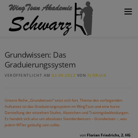
Zum
Inhalt
Menü
springen
WILLKOMMEN
AKADEMIE
SPARTEN
BLOG
Grundwissen: Das
Graduierungssystem
KONTAKT
TRAININGSPLAN
SCHULVERBAND
VERÖFFENTLICHT AM
02.06.2022
VON
FLORIAN
Unsere Reihe „Grundwissen“ setzt sich fort. Thema des vorliegenden
Aufsatzes ist das Graduierungssystem im WingTsun und eine kurze
Darstellung der einzelnen Stufen, Abzeichen und Trainingsbekleidungen.
Es handelt sich also um absolutes Standardwissen –
Grundwissen –
, was
jedem WTler geläufig sein sollte.
1
von
Florian Friedrichs, 2. HG