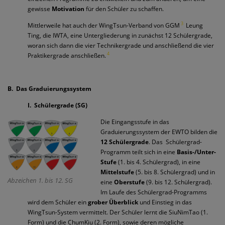
gewisse
Motivation
für den Schüler zu schaffen.
3
Mittlerweile hat auch der WingTsun-Verband von GGM
Leung
Ting, die IWTA, eine Untergliederung in zunächst 12 Schülergrade,
woran sich dann die vier Technikergrade und anschließend die vier
4
Praktikergrade anschließen.
B. Das Graduierungssystem
I. Schülergrade (SG)
Die Eingangsstufe in das
Graduierungssystem der EWTO bilden die
12 Schülergrade
. Das
Schülergrad-
Programm teilt sich in eine
Basis-/Unter-
Stufe
(1. bis 4. Schülergrad), in eine
Mittelstufe
(5. bis 8. Schülergrad) und in
Abzeichen 1. bis 12. SG
eine
Oberstufe
(9. bis 12. Schülergrad).
Im Laufe des Schülergrad-Programms
wird dem Schüler ein
grober Überblick
und Einstieg in das
WingTsun-System vermittelt. Der Schüler lernt die SiuNimTao (1.
Form) und die ChumKiu (2. Form), sowie deren mögliche