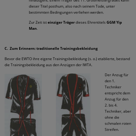
hinausgeht. Einem Träger des 11. Großmeistergrades kann
dieser Titel posthum, also nach seinem Tode, unter
bestimmten Bedingungen verliehen werden.
Zur Zeit ist
einziger Träger
dieses Ehrentitels
GGM Yip
Man
.
C. Zum Erinnern: traditionelle Trainingsbekleidung
Bevor die EWTO ihre eigene Trainingsbekleidung (s. o.) etablierte, bestand
die Trainingsbekleidung aus den Anzügen der IWTA.
Der Anzug für
den 1.
Techniker
entspricht dem
Anzug für den
2. bis 4.
Techniker, aber
ohne die
schmalen roten
Streifen.