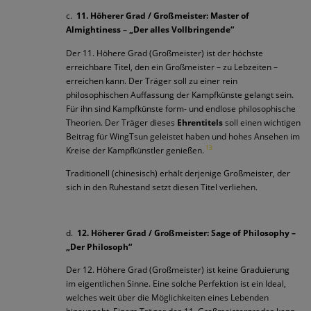
c.
11.
Höherer Grad / Großmeister:
Master of
Almightiness – „Der alles Vollbringende“
Der 11. Höhere Grad (Großmeister) ist der höchste
erreichbare Titel, den ein Großmeister – zu Lebzeiten –
erreichen kann. Der Träger soll zu einer rein
philosophischen Auffassung der Kampfkünste gelangt sein.
Für ihn sind Kampfkünste form- und endlose philosophische
Theorien. Der Träger dieses
Ehrentitels
soll einen wichtigen
Beitrag für WingTsun geleistet haben und hohes Ansehen im
13
Kreise der Kampfkünstler genießen.
Traditionell (chinesisch) erhält derjenige Großmeister, der
sich in den Ruhestand setzt diesen Titel verliehen.
d.
12. Höherer Grad / Großmeister: Sage of Philosophy –
„Der Philosoph“
Der 12. Höhere Grad (Großmeister) ist keine Graduierung
im eigentlichen Sinne. Eine solche Perfektion ist ein Ideal,
welches weit über die Möglichkeiten eines Lebenden