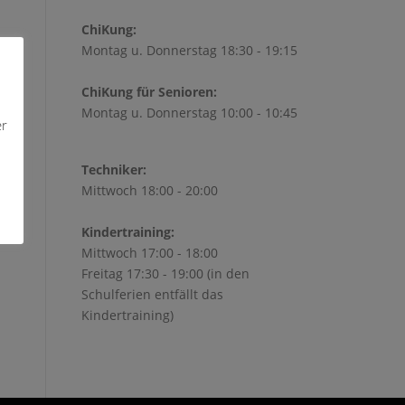
ChiKung:
Montag u. Donnerstag 18:30 - 19:15
ChiKung für Senioren:
Montag u. Donnerstag 10:00 - 10:45
Office 365
Outlook Live
er
Techniker:
Mittwoch 18:00 - 20:00
Kindertraining:
Mittwoch 17:00 - 18:00
Freitag 17:30 - 19:00 (in den
Schulferien entfällt das
Kindertraining)