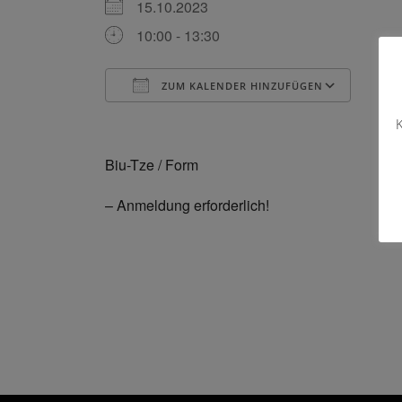
15.10.2023
10:00 - 13:30
ZUM KALENDER HINZUFÜGEN
ICS herunterladen
Goog
K
Biu-Tze / Form
– Anmeldung erforderlich!