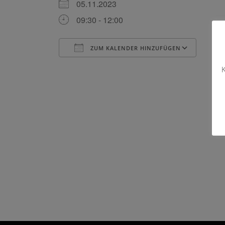
05.11.2023
09:30 - 12:00
ZUM KALENDER HINZUFÜGEN
ICS herunterladen
Goog
K