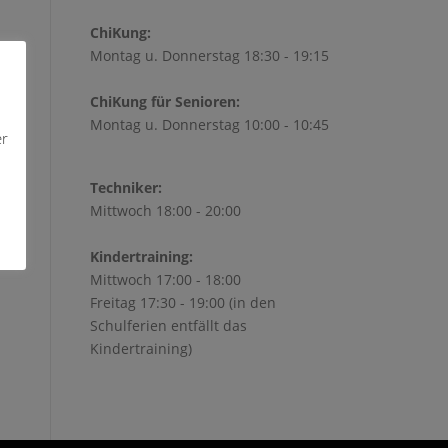
ChiKung:
Montag u. Donnerstag 18:30 - 19:15
ChiKung für Senioren:
Montag u. Donnerstag 10:00 - 10:45
Office 365
Outlook Live
er
Techniker:
Mittwoch 18:00 - 20:00
Kindertraining:
Mittwoch 17:00 - 18:00
Freitag 17:30 - 19:00 (in den
Schulferien entfällt das
Kindertraining)