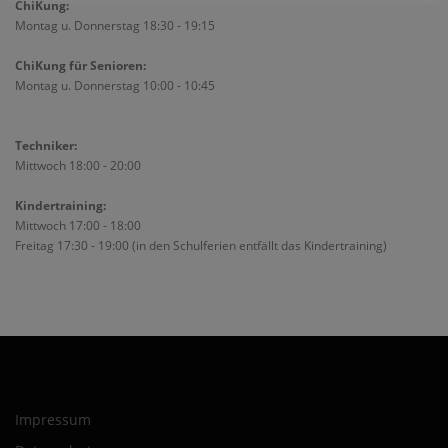
ChiKung:
Montag u. Donnerstag 18:30 - 19:15
ChiKung für Senioren:
Montag u. Donnerstag 10:00 - 10:45
Techniker:
Mittwoch 18:00 - 20:00
Kindertraining:
Mittwoch 17:00 - 18:00
Freitag 17:30 - 19:00 (in den Schulferien entfällt das Kindertraining)
Impressum