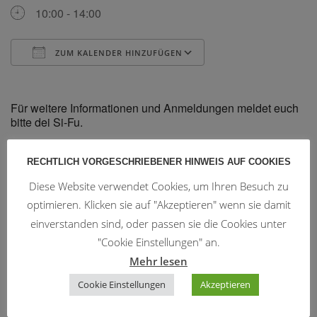
10:00 - 14:00
ZUM KALENDER HINZUFÜGEN
ICS herunterladen
Google Kalender
Für weitere Informationen und Anmeldungen meldet euch
bitte dei Si-Fu.
RECHTLICH VORGESCHRIEBENER HINWEIS AUF COOKIES
Diese Website verwendet Cookies, um Ihren Besuch zu
Trainingszeiten
optimieren. Klicken sie auf "Akzeptieren" wenn sie damit
einverstanden sind, oder passen sie die Cookies unter
"Cookie Einstellungen" an.
WingTsun:
Mehr lesen
Montag u. Donnerstag 19:15 - 20:45
Mittwoch 20:00 - 21:00
Cookie Einstellungen
Akzeptieren
Freitag 19:00 - 20:30 (3 mal pro Monat)