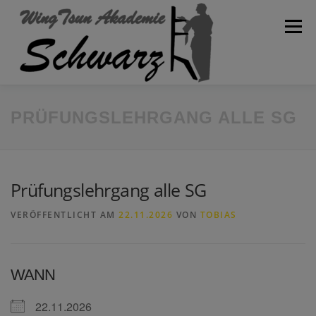
Zum
Inhalt
Menü
springen
WILLKOMMEN
AKADEMIE
SPARTEN
BLOG
PRÜFUNGSLEHRGANG ALLE SG
KONTAKT
TRAININGSPLAN
SCHULVERBAND
Prüfungslehrgang alle SG
VERÖFFENTLICHT AM
22.11.2026
VON
TOBIAS
WANN
22.11.2026