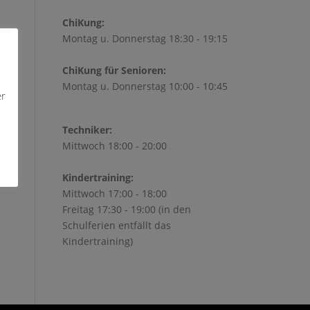
ChiKung:
Montag u. Donnerstag 18:30 - 19:15
ChiKung für Senioren:
Montag u. Donnerstag 10:00 - 10:45
Office 365
Outlook Live
er
Techniker:
Mittwoch 18:00 - 20:00
Kindertraining:
Mittwoch 17:00 - 18:00
Freitag 17:30 - 19:00 (in den
Schulferien entfällt das
Kindertraining)