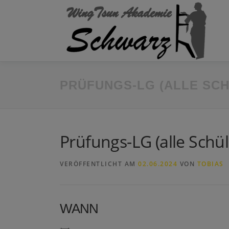
Zum
Inhalt
springen
PRÜFUNGS-LG (ALLE SC
Prüfungs-LG (alle Schü
VERÖFFENTLICHT AM
02.06.2024
VON
TOBIAS
WANN