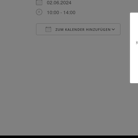
02.06.2024
10:00 - 14:00
ZUM KALENDER HINZUFÜGEN
ICS herunterladen
Goog
K