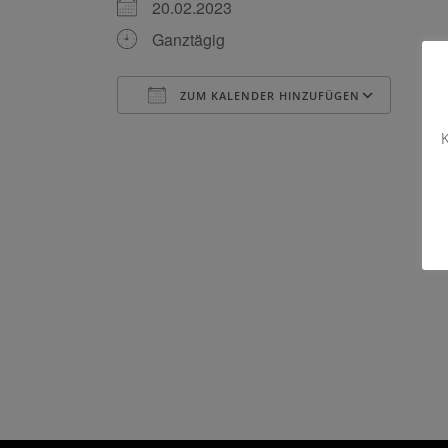
20.02.2023
Ganztägig
ZUM KALENDER HINZUFÜGEN
ICS herunterladen
Goog
K