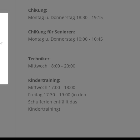
ChiKung:
Montag u. Donnerstag 18:30 - 19:15
ChiKung für Senioren:
Montag u. Donnerstag 10:00 - 10:45
Office 365
Outlook Live
er
Techniker:
Mittwoch 18:00 - 20:00
Kindertraining:
Mittwoch 17:00 - 18:00
Freitag 17:30 - 19:00 (in den
Schulferien entfällt das
Kindertraining)