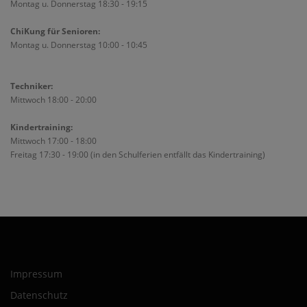
Montag u. Donnerstag 18:30 - 19:15
ChiKung für Senioren:
Montag u. Donnerstag 10:00 - 10:45
Techniker:
Mittwoch 18:00 - 20:00
Kindertraining:
Mittwoch 17:00 - 18:00
Freitag 17:30 - 19:00 (in den Schulferien entfällt das Kindertraining)
Impressum
Datenschutz