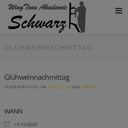
Zum
Inhalt
Menü
springen
WILLKOMMEN
AKADEMIE
SPARTEN
BLOG
GLÜHWEINNACHMITTAG
KONTAKT
TRAININGSPLAN
SCHULVERBAND
Glühweinnachmittag
VERÖFFENTLICHT AM
19.12.2026
VON
TOBIAS
WANN
19.12.2026