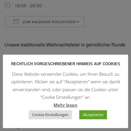
16:00 - 20:00
ZUM KALENDER HINZUFÜGEN
ICS herunterladen
Google Kalender
Unsere traditionelle Weihnachtsfeier in gemütlicher Runde
RECHTLICH VORGESCHRIEBENER HINWEIS AUF COOKIES
Diese Website verwendet Cookies, um Ihren Besuch zu
Trainingszeiten
optimieren. Klicken sie auf "Akzeptieren" wenn sie damit
einverstanden sind, oder passen sie die Cookies unter
"Cookie Einstellungen" an.
WingTsun:
Montag u. Donnerstag 19:15 - 20:45
Mehr lesen
Mittwoch 20:00 - 21:00
Cookie Einstellungen
Akzeptieren
Freitag 19:00 - 20:30 (3 mal pro Monat)
ChiKung: