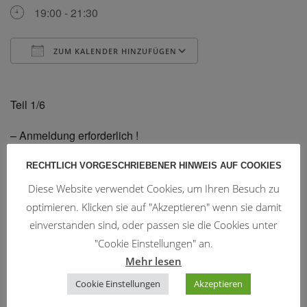
19:00 - 21:30
ZUM KALENDER HINZUFÜGEN
ICS herunterladen
Google Kalender
Teil 1/6
– Anmeldung erforderlich !
RECHTLICH VORGESCHRIEBENER HINWEIS AUF COOKIES
Diese Website verwendet Cookies, um Ihren Besuch zu
optimieren. Klicken sie auf "Akzeptieren" wenn sie damit
Trainingszeiten
einverstanden sind, oder passen sie die Cookies unter
"Cookie Einstellungen" an.
WingTsun:
Mehr lesen
Montag u. Donnerstag 19:15 - 20:45
Cookie Einstellungen
Akzeptieren
Mittwoch 20:00 - 21:00
Freitag 19:00 - 20:30 (3 mal pro Monat)