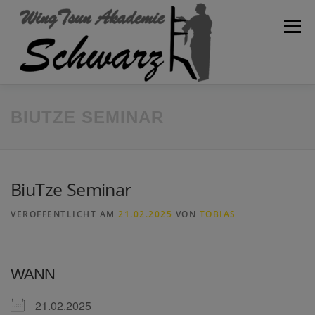
Zum
Inhalt
Menü
springen
WILLKOMMEN
AKADEMIE
SPARTEN
BLOG
BIUTZE SEMINAR
KONTAKT
TRAININGSPLAN
SCHULVERBAND
BiuTze Seminar
VERÖFFENTLICHT AM
21.02.2025
VON
TOBIAS
WANN
21.02.2025