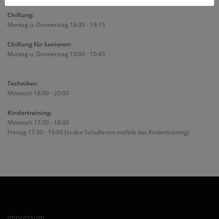
ChiKung:
Montag u. Donnerstag 18:30 - 19:15
ChiKung für Senioren:
Montag u. Donnerstag 10:00 - 10:45
Techniker:
Mittwoch 18:00 - 20:00
Kindertraining:
Mittwoch 17:00 - 18:00
Freitag 17:30 - 19:00 (in den Schulferien entfällt das Kindertraining)
Impressum