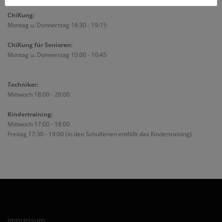
ChiKung:
Montag u. Donnerstag 18:30 - 19:15
ChiKung für Senioren:
Montag u. Donnerstag 10:00 - 10:45
Techniker:
Mittwoch 18:00 - 20:00
Kindertraining:
Mittwoch 17:00 - 18:00
Freitag 17:30 - 19:00 (in den Schulferien entfällt das Kindertraining)
Impressum