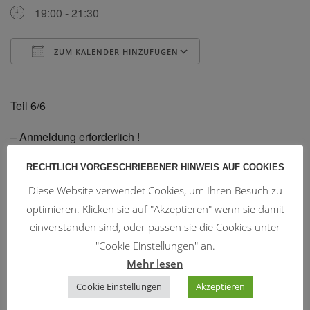
19:00 - 21:30
ZUM KALENDER HINZUFÜGEN
ICS herunterladen
Google Kalender
Teil 6/6
– Anmeldung erforderlich !
RECHTLICH VORGESCHRIEBENER HINWEIS AUF COOKIES
Diese Website verwendet Cookies, um Ihren Besuch zu
optimieren. Klicken sie auf "Akzeptieren" wenn sie damit
Trainingszeiten
einverstanden sind, oder passen sie die Cookies unter
"Cookie Einstellungen" an.
WingTsun:
Mehr lesen
Montag u. Donnerstag 19:15 - 20:45
Cookie Einstellungen
Akzeptieren
Mittwoch 20:00 - 21:00
Freitag 19:00 - 20:30 (3 mal pro Monat)