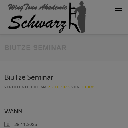
Zum
Inhalt
Menü
springen
WILLKOMMEN
AKADEMIE
SPARTEN
BLOG
BIUTZE SEMINAR
KONTAKT
TRAININGSPLAN
SCHULVERBAND
BiuTze Seminar
VERÖFFENTLICHT AM
28.11.2025
VON
TOBIAS
WANN
28.11.2025