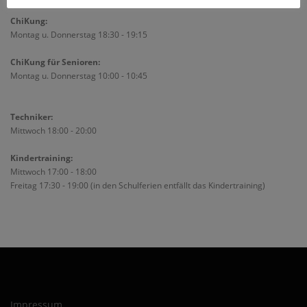
ChiKung:
Montag u. Donnerstag 18:30 - 19:15
ChiKung für Senioren:
Montag u. Donnerstag 10:00 - 10:45
Techniker:
Mittwoch 18:00 - 20:00
Kindertraining:
Mittwoch 17:00 - 18:00
Freitag 17:30 - 19:00 (in den Schulferien entfällt das Kindertraining)
Impressum