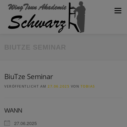
Zum
Inhalt
Menü
springen
WILLKOMMEN
AKADEMIE
SPARTEN
BLOG
BIUTZE SEMINAR
KONTAKT
TRAININGSPLAN
SCHULVERBAND
BiuTze Seminar
VERÖFFENTLICHT AM
27.06.2025
VON
TOBIAS
WANN
27.06.2025