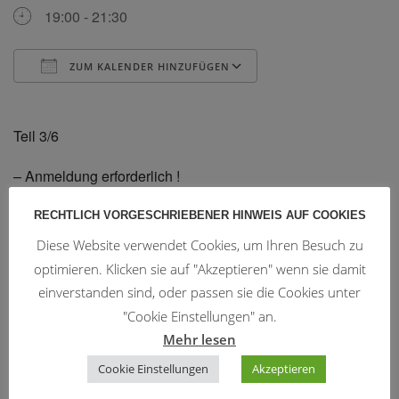
19:00 - 21:30
ZUM KALENDER HINZUFÜGEN
ICS herunterladen
Google Kalender
Teil 3/6
– Anmeldung erforderlich !
RECHTLICH VORGESCHRIEBENER HINWEIS AUF COOKIES
Diese Website verwendet Cookies, um Ihren Besuch zu
optimieren. Klicken sie auf "Akzeptieren" wenn sie damit
Trainingszeiten
einverstanden sind, oder passen sie die Cookies unter
"Cookie Einstellungen" an.
WingTsun:
Mehr lesen
Montag u. Donnerstag 19:15 - 20:45
Cookie Einstellungen
Akzeptieren
Mittwoch 20:00 - 21:00
Freitag 19:00 - 20:30 (3 mal pro Monat)