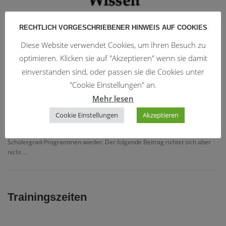
RECHTLICH VORGESCHRIEBENER HINWEIS AUF COOKIES
Diese Website verwendet Cookies, um Ihren Besuch zu
optimieren. Klicken sie auf "Akzeptieren" wenn sie damit
BEITRÄGE DER WINGTSUN AKADEMIE DAI-SIFU MICHAEL
SCHWARZ
/
FORTGESCHRITTENENWISSEN
/
WINGTSUN
einverstanden sind, oder passen sie die Cookies unter
Fortgeschrittenenwissen: Die erste Sektion
"Cookie Einstellungen" an.
Mehr lesen
ChiSao
Cookie Einstellungen
Akzeptieren
Die erste Sektion ChiSao gehört nicht nur zum Programm für den ersten
Höheren Grad (Technikergrad), sondern findet sich bereits in den
Schülergrad-Programmen wieder. Der folgende Beitrag richtet sich aber
nicht …
Trainingszeiten