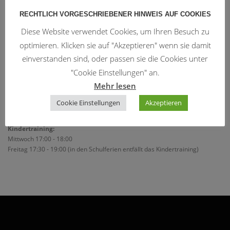
Freitag 19:00 - 20:30 (3 mal pro Monat)
RECHTLICH VORGESCHRIEBENER HINWEIS AUF COOKIES
ChiKung:
Diese Website verwendet Cookies, um Ihren Besuch zu
Montag u. Donnerstag 18:30 - 19:15
optimieren. Klicken sie auf "Akzeptieren" wenn sie damit
ChiKung für Senioren:
einverstanden sind, oder passen sie die Cookies unter
Montag u. Donnerstag 10:00 - 10:45
"Cookie Einstellungen" an.
Mehr lesen
Techniker:
Cookie Einstellungen
Akzeptieren
Mittwoch 18:00 - 20:00
Kindertraining:
Mittwoch 17:00 - 18:00
Freitag 17:30 - 19:00 (in den Schulferien entfällt das Kindertraining)